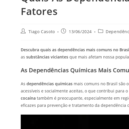
Fatores
Autor
Post
Categoria
Tiago Casoto
13/06/2024
Dependênc
do
publicado:
do
post:
post:
Descubra quais as dependências mais comuns no Brasi
as
substâncias viciantes
que mais afetam nossa popula
As Dependências Químicas Mais Comu
As
dependências químicas
mais comuns no Brasil são 
acessíveis e socialmente aceitas, o que contribui par
cocaína
também é preocupante, especialmente em regiões
eficazes para prevenção e tratamento da dependência q