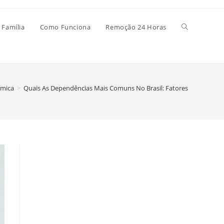
Alternar
 Família
Como Funciona
Remoção 24 Horas
pesquisa
ímica
>
Quais As Dependências Mais Comuns No Brasil: Fatores
do
site