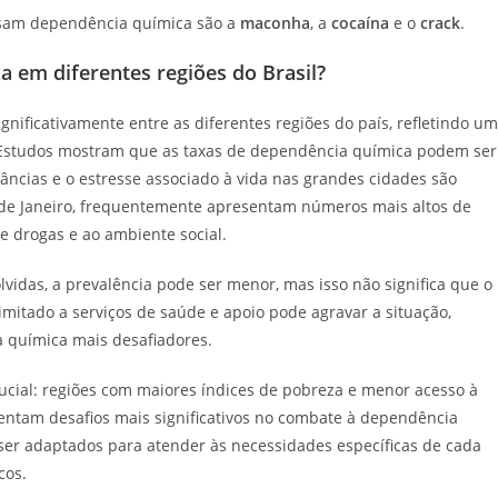
usam dependência química são a
maconha
, a
cocaína
e o
crack
.
a em diferentes regiões do Brasil?
gnificativamente entre as diferentes regiões do país, refletindo u
s. Estudos mostram que as taxas de dependência química podem ser
âncias e o estresse associado à vida nas grandes cidades são
 de Janeiro, frequentemente apresentam números mais altos de
e drogas e ao ambiente social.
vidas, a prevalência pode ser menor, mas isso não significa que o
imitado a serviços de saúde e apoio pode agravar a situação,
a química mais desafiadores.
ucial: regiões com maiores índices de pobreza e menor acesso à
entam desafios mais significativos no combate à dependência
er adaptados para atender às necessidades específicas de cada
cos.