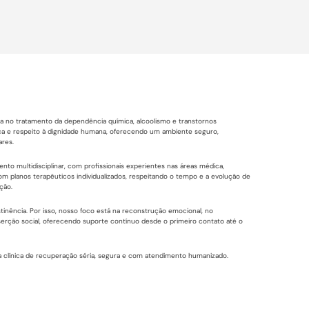
a no tratamento da dependência química, alcoolismo e transtornos
ca e respeito à dignidade humana, oferecendo um ambiente seguro,
ares.
 multidisciplinar, com profissionais experientes nas áreas médica,
com planos terapêuticos individualizados, respeitando o tempo e a evolução de
ção.
inência. Por isso, nosso foco está na reconstrução emocional, no
nserção social, oferecendo suporte contínuo desde o primeiro contato até o
 clínica de recuperação séria, segura e com atendimento humanizado.