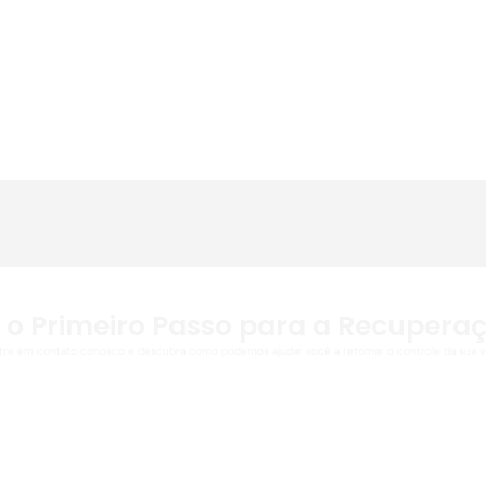
 o Primeiro Passo para a Recupera
tre em contato conosco e descubra como podemos ajudar você a retomar o controle da sua vi