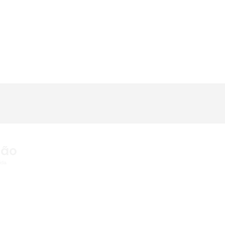
ção
da.