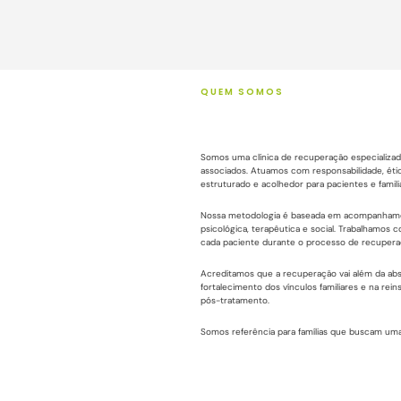
QUEM SOMOS
Somos uma clínica de recuperação especializad
associados. Atuamos com responsabilidade, éti
estruturado e acolhedor para pacientes e famili
Nossa metodologia é baseada em acompanhamento
psicológica, terapêutica e social. Trabalhamos 
cada paciente durante o processo de recupera
Acreditamos que a recuperação vai além da abst
fortalecimento dos vínculos familiares e na rei
pós-tratamento.
Somos referência para famílias que buscam uma