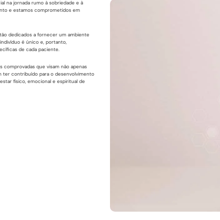
al na jornada rumo à sobriedade e à
mento e estamos comprometidos em
estão dedicados a fornecer um ambiente
ndivíduo é único e, portanto,
cíficas de cada paciente.
ias comprovadas que visam não apenas
 ter contribuído para o desenvolvimento
tar físico, emocional e espiritual de