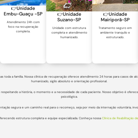
👉Unidade
Embu-Guaçu -SP
👉Unidade
👉Unidade
Suzano-SP
Mairiporã-SP
Atendimento 24h com
foco na recuperação
Unidade com estrutura
Tratamento seguro em
completa.
completa e atendimento
ambiente tranquilo e
humanizado.
estruturado.
as toda a família. Nossa clínica de recuperação oferece atendimento 24 horas para casos de a
humanizado, sigilo absoluto e orientação profissional.
, respeitando a história, o momento e a necessidade de cada paciente. Nosso objetivo é oferec
psicológica.
ntação segura e um caminho real para o recomeço, seja por meio da internação voluntária, in
oferecendo estrutura completa e equipe especializada. Conheça nossa
Clínica de Reabilitação d