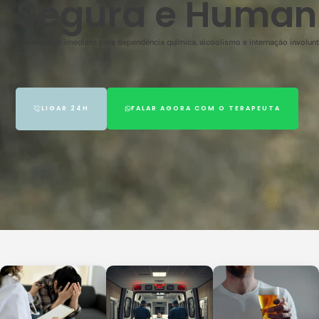
Segura e Human
Acolhimento imediato para dependência química, alcoolismo e internação involuntár
LIGAR 24H
FALAR AGORA COM O TERAPEUTA