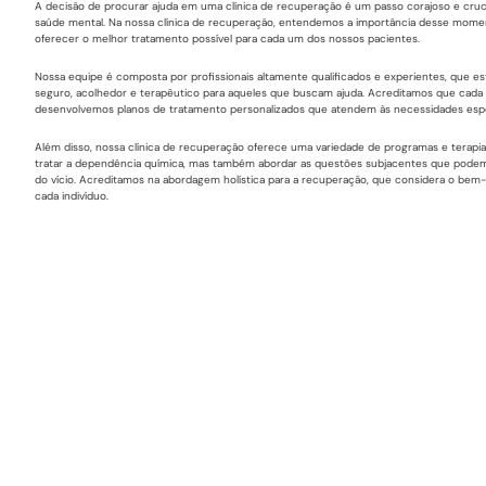
A decisão de procurar ajuda em uma clínica de recuperação é um passo corajoso e cruci
saúde mental. Na nossa clínica de recuperação, entendemos a importância desse mo
oferecer o melhor tratamento possível para cada um dos nossos pacientes.
Nossa equipe é composta por profissionais altamente qualificados e experientes, que 
seguro, acolhedor e terapêutico para aqueles que buscam ajuda. Acreditamos que cada i
desenvolvemos planos de tratamento personalizados que atendem às necessidades espe
Além disso, nossa clínica de recuperação oferece uma variedade de programas e terap
tratar a dependência química, mas também abordar as questões subjacentes que podem
do vício. Acreditamos na abordagem holística para a recuperação, que considera o bem-es
cada indivíduo.