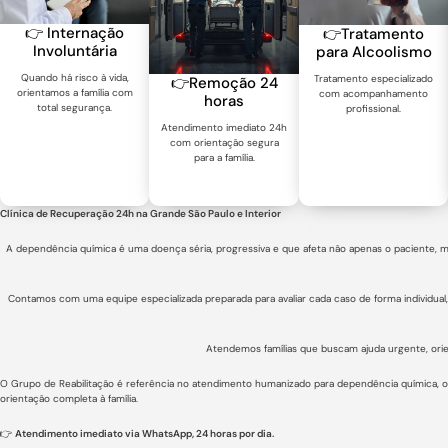
👉 Internação
👉Tratamento
Involuntária
para Alcoolismo
Quando há risco à vida,
Tratamento especializado
👉Remoção 24
orientamos a família com
com acompanhamento
horas
total segurança.
profissional.
Atendimento imediato 24h
com orientação segura
para a família.
Clínica de Recuperação 24h na Grande São Paulo e Interior
A dependência química é uma doença séria, progressiva e que afeta não apenas o paciente, m
Contamos com uma equipe especializada preparada para avaliar cada caso de forma individual
Atendemos famílias que buscam ajuda urgente, orie
O Grupo de Reabilitação é referência no atendimento humanizado para dependência química, 
orientação completa à família.
👉
Atendimento imediato via WhatsApp, 24 horas por dia.