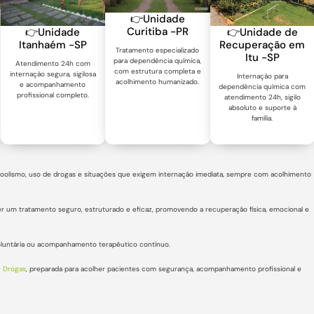
👉Unidade
Curitiba -PR
👉Unidade
👉Unidade de
Itanhaém -SP
Recuperação em
Tratamento especializado
Itu -SP
para dependência química,
Atendimento 24h com
com estrutura completa e
internação segura, sigilosa
Internação para
acolhimento humanizado.
e acompanhamento
dependência química com
profissional completo.
atendimento 24h, sigilo
absoluto e suporte à
família.
lcoolismo, uso de drogas e situações que exigem internação imediata, sempre com acolhimento
er um tratamento seguro, estruturado e eficaz, promovendo a recuperação física, emocional e
voluntária ou acompanhamento terapêutico contínuo.
e Drogas
, preparada para acolher pacientes com segurança, acompanhamento profissional e