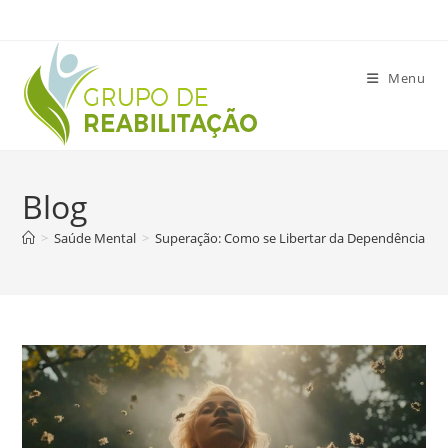
Ir
para
o
Menu
conteúdo
Blog
>
Saúde Mental
>
Superação: Como se Libertar da Dependência Em