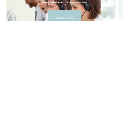
especialistas e tire suas dúvidas
LIGUE AGORA
WHATSAPP
Copyright 2026 - Otimizado por
Campolim
Solutions