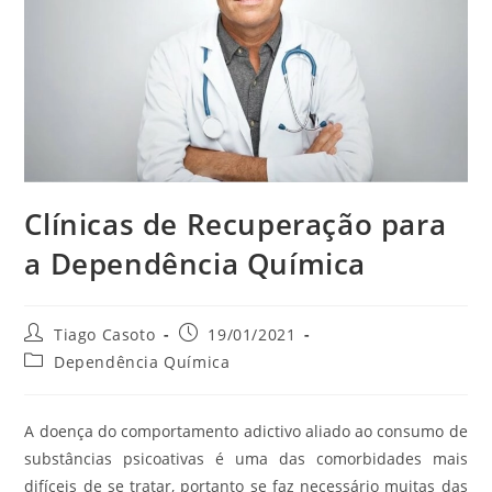
Clínicas de Recuperação para
a Dependência Química
Autor
Post
Tiago Casoto
19/01/2021
do
publicado:
Categoria
Dependência Química
post:
do
post:
A doença do comportamento adictivo aliado ao consumo de
substâncias psicoativas é uma das comorbidades mais
difíceis de se tratar, portanto se faz necessário muitas das