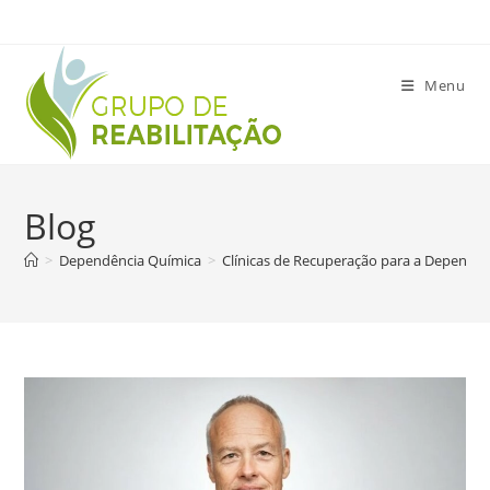
Ir
para
o
Menu
conteúdo
Blog
>
Dependência Química
>
Clínicas de Recuperação para a Dependê