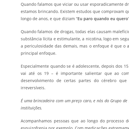
Quando falamos que viciar ou usar esporadicamente d
estamos brincando. Existem estudos que comprovam qu
longo de anos, e que diziam “
Eu paro quando eu quero
Quando falamos de drogas, todas elas causam malefíci
substância lícita e estimulante, a nicotina, logo em se
a periculosidade das demais, mas o enfoque é que o 
principal enfoque.
Especialmente quando se é adolescente, depois dos 1
vai até os 19 – é importante salientar que ao co
desenvolvimento de certas partes do cérebro que 
irreversíveis.
É uma brincadeira com um preço caro, e nós do Grupo de 
instituições.
Acompanhamos pessoas que ao longo do processo de
esquizofrenia por exemplo. Com medicações extremament