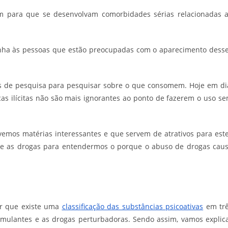
m para que se desenvolvam comorbidades sérias relacionadas 
a às pessoas que estão preocupadas com o aparecimento dess
 de pesquisa para pesquisar sobre o que consomem. Hoje em di
 ilícitas não são mais ignorantes ao ponto de fazerem o uso s
emos matérias interessantes e que servem de atrativos para est
re as drogas para entendermos o porque o abuso de drogas cau
er que existe uma
classificação das substâncias psicoativas
em tr
imulantes e as drogas perturbadoras. Sendo assim, vamos explic