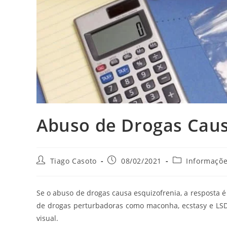
Abuso de Drogas Caus
Autor
Post
Categoria
Tiago Casoto
08/02/2021
Informaçõ
do
publicado:
do
post:
post:
Se o abuso de drogas causa esquizofrenia, a resposta 
de drogas perturbadoras como maconha, ecstasy e LSD
visual.