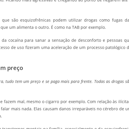
que são esquizofrênicas podem utilizar drogas como fugas d
 que um alimenta o outro. É como na TAB por exemplo.
am da cocaína para sanar a sensação de desconforto e pessoas q
cesso de uso fizeram uma aceleração de um processo patológico 
um preço
ra, tudo tem um preço e se paga mais para frente. Todas as drogas s
e fazem mal, mesmo o cigarro por exemplo. Com relação às ilícita
sa falar mais nada. Elas causam danos irreparáveis no cérebro de 
o.
 transtornos mentais na família, especialmente o da esquizofreni