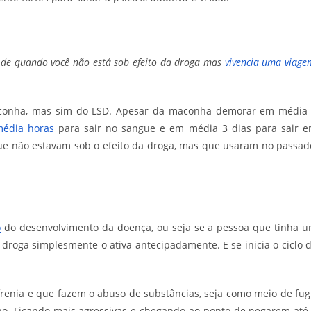
o de quando você não está sob efeito da droga mas
vivencia uma viage
maconha, mas sim do LSD. Apesar da maconha demorar em média
édia horas
para sair no sangue e em média 3 dias para sair 
que não estavam sob o efeito da droga, mas que usaram no passad
o
do desenvolvimento da doença, ou seja se a pessoa que tinha 
droga simplesmente o ativa antecipadamente. E se inicia o ciclo 
enia e que fazem o abuso de substâncias, seja como meio de fug
rno. Ficando mais agressivas e chegando ao ponto de negarem até