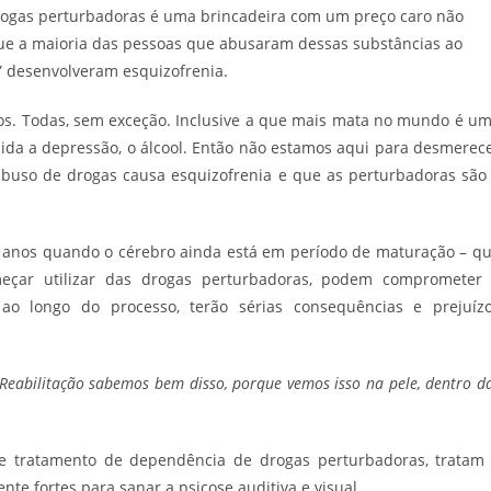
rogas perturbadoras é uma brincadeira com um preço caro não
e a maioria das pessoas que abusaram dessas substâncias ao
” desenvolveram esquizofrenia.
os. Todas, sem exceção. Inclusive a que mais mata no mundo é u
guida a depressão, o álcool. Então não estamos aqui para desmerec
abuso de drogas causa esquizofrenia e que as perturbadoras são
5 anos quando o cérebro ainda está em período de maturação – q
meçar utilizar das drogas perturbadoras, podem comprometer
ao longo do processo, terão sérias consequências e prejuíz
Reabilitação sabemos bem disso, porque vemos isso na pele, dentro d
 tratamento de dependência de drogas perturbadoras, tratam
e fortes para sanar a psicose auditiva e visual.