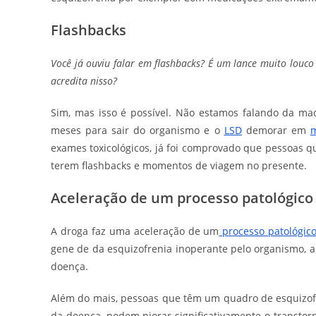
Flashbacks
Você já ouviu falar em flashbacks? É um lance muito louc
acredita nisso?
Sim, mas isso é possível. Não estamos falando da 
meses para sair do organismo e o
LSD
demorar em
m
exames toxicológicos, já foi comprovado que pessoas 
terem flashbacks e momentos de viagem no presente.
Aceleração de um processo patológico
A droga faz uma aceleração de um
processo patológic
gene de da esquizofrenia inoperante pelo organismo, a 
doença.
Além do mais, pessoas que têm um quadro de esquizofr
da doença, podem piorar significativamente o transto