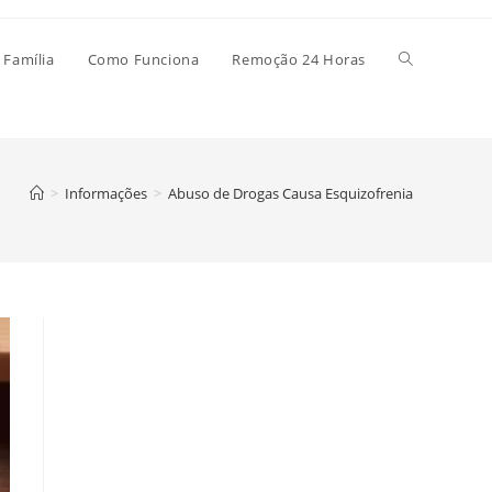
Alternar
 Família
Como Funciona
Remoção 24 Horas
pesquisa
>
Informações
>
Abuso de Drogas Causa Esquizofrenia
do
site