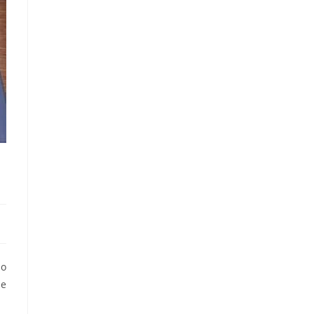
so
 e