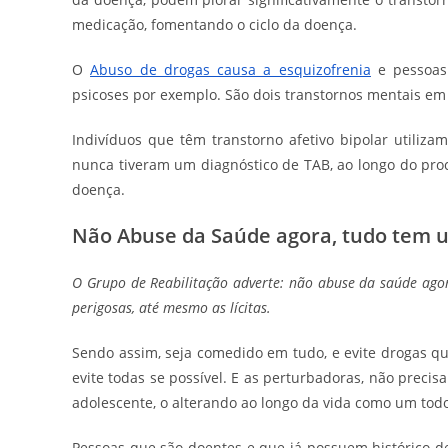
medicação, fomentando o ciclo da doença.
O
Abuso de drogas causa a esquizofrenia
e pessoas 
psicoses por exemplo. São dois transtornos mentais em
Indivíduos que têm transtorno afetivo bipolar utiliz
nunca tiveram um diagnóstico de TAB, ao longo do pro
doença.
Não Abuse da Saúde agora, tudo tem 
O Grupo de Reabilitação adverte: não abuse da saúde ago
perigosas, até mesmo as lícitas.
Sendo assim, seja comedido em tudo, e evite drogas qu
evite todas se possível. E as perturbadoras, não preci
adolescente, o alterando ao longo da vida como um tod
Pessoas que são doentes e que já possuem histórico de