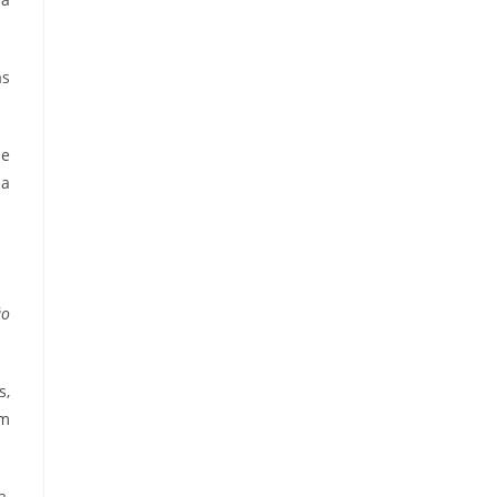
as
ue
da
ão
s,
um
a,