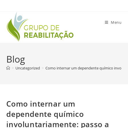
Ir
para
o
Menu
conteúdo
Blog
>
Uncategorized
>
Como internar um dependente químico involunta
Como internar um
dependente químico
involuntariamente: passo a