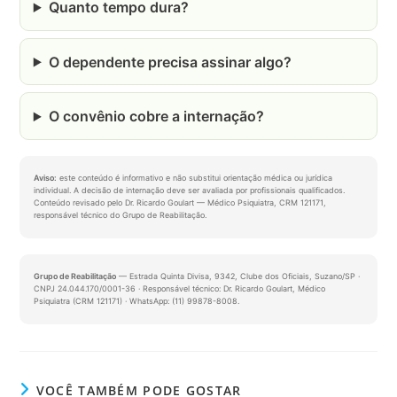
Quanto tempo dura?
O dependente precisa assinar algo?
O convênio cobre a internação?
Aviso:
este conteúdo é informativo e não substitui orientação médica ou jurídica
individual. A decisão de internação deve ser avaliada por profissionais qualificados.
Conteúdo revisado pelo Dr. Ricardo Goulart — Médico Psiquiatra, CRM 121171,
responsável técnico do Grupo de Reabilitação.
Grupo de Reabilitação
— Estrada Quinta Divisa, 9342, Clube dos Oficiais, Suzano/SP ·
CNPJ 24.044.170/0001-36 · Responsável técnico: Dr. Ricardo Goulart, Médico
Psiquiatra (CRM 121171) · WhatsApp: (11) 99878-8008.
VOCÊ TAMBÉM PODE GOSTAR