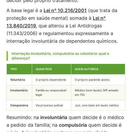
decidir pelo próprio tratamento.
A base legal é a
Lei nº 10.216/2001
(que trata da
proteção em saúde mental) somada à
Lei nº
13.840/2019
, que alterou a Lei Antidrogas
(11.343/2006) e regulamentou expressamente a
internação involuntária de dependentes químicos.
Internação involuntária, compulsória ou voluntária: qual a
diferença?
TIPO
QUEM PEDE
QUEM AUTORIZA
Voluntária
O próprio dependente
O próprio paciente assina
Involuntária
Família ou responsável
Médico (com laudo); MP avisado
legal
em 72h
Compulsória
Via processo judicial
Juiz, com base em laudo médico
Resumindo: na
involuntária
quem decide é o médico
a pedido da família; na
compulsória
quem decide é