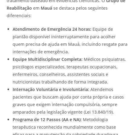
tratamento baseado em evidências científicas. O
Grupo de
Reabilitação
em
Mauá
se destaca pelos seguintes
diferenciais:
Atendimento de Emergência 24 horas:
Equipe de
plantão disponível ininterruptamente para acolher
quem precisa de ajuda em Mauá, incluindo resgate para
internações de emergência.
Equipe Multidisciplinar Completa:
Médicos psiquiatras,
psicólogos especializados, terapeutas ocupacionais,
enfermeiros, conselheiros, assistentes sociais e
nutricionistas trabalhando de forma integrada.
Internação Voluntária e Involuntária:
Atendemos
pacientes que buscam ajuda por conta própria e casos
graves que exigem internação compulsória, sempre
amparados pela legislação vigente (Lei 13.840/19).
Programa de 12 Passos (AA e NA):
Metodologia
terapêutica reconhecida mundialmente como base
eficaz para a manutenção da sobriedade duradoura.