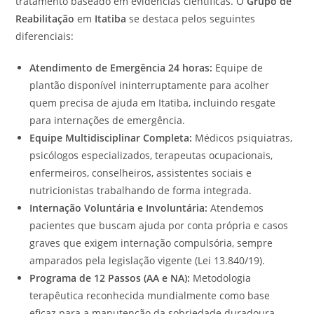
tratamento baseado em evidências científicas. O
Grupo de
Reabilitação
em
Itatiba
se destaca pelos seguintes
diferenciais:
Atendimento de Emergência 24 horas:
Equipe de
plantão disponível ininterruptamente para acolher
quem precisa de ajuda em Itatiba, incluindo resgate
para internações de emergência.
Equipe Multidisciplinar Completa:
Médicos psiquiatras,
psicólogos especializados, terapeutas ocupacionais,
enfermeiros, conselheiros, assistentes sociais e
nutricionistas trabalhando de forma integrada.
Internação Voluntária e Involuntária:
Atendemos
pacientes que buscam ajuda por conta própria e casos
graves que exigem internação compulsória, sempre
amparados pela legislação vigente (Lei 13.840/19).
Programa de 12 Passos (AA e NA):
Metodologia
terapêutica reconhecida mundialmente como base
eficaz para a manutenção da sobriedade duradoura.